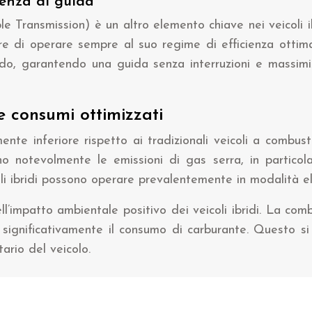
ienza di guida
e Transmission) è un altro elemento chiave nei veicoli 
re di operare sempre al suo regime di efficienza ottimal
o, garantendo una guida senza interruzioni e massimizz
e consumi ottimizzati
mente inferiore rispetto ai tradizionali veicoli a combust
cono notevolmente le emissioni di gas serra, in partic
i ibridi possono operare prevalentemente in modalità elet
ll’impatto ambientale positivo dei veicoli ibridi. La com
e significativamente il consumo di carburante. Questo 
tario del veicolo.