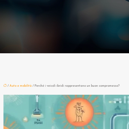
/
Auto e mobilità
/ Perché i veicoli ibridi rappresentano un buon compromesso?