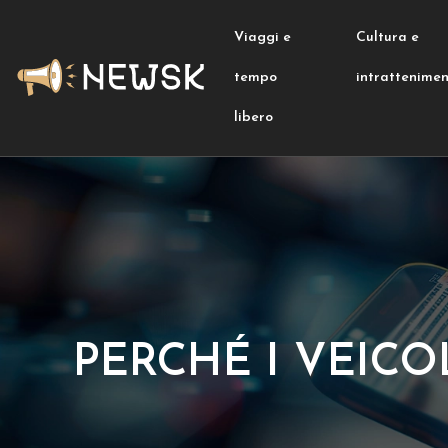
Viaggi e
Cultura e
tempo
intrattenime
libero
PERCHÉ I VEICO