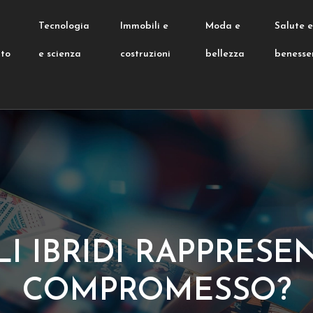
Tecnologia
Immobili e
Moda e
Salute 
nto
e scienza
costruzioni
bellezza
benesse
LI IBRIDI RAPPRE
COMPROMESSO?