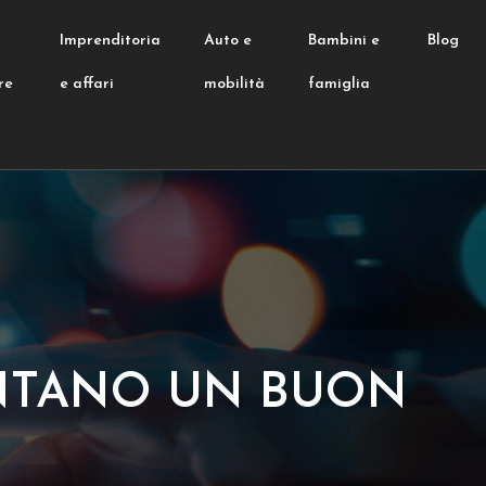
e
Imprenditoria
Auto e
Bambini e
Blog
re
e affari
mobilità
famiglia
SENTANO UN BUON