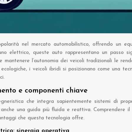
larità nel mercato automobilistico, offrendo un equil
 elettrico, queste auto rappresentano un passo signif
i e mantenere l’autonomia dei veicoli tradizionali le ren
ù ecologiche, i veicoli ibridi si posizionano come una tecn
i.
amento e componenti chiave
egneristica che integra sapientemente sistemi di propu
re anche una guida più fluida e reattiva. Comprendere il
antaggi che questa tecnologia offre.
rico: sinergia operativa