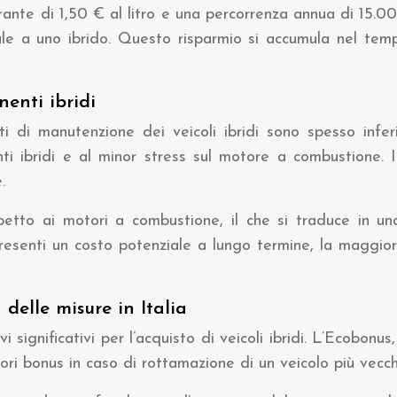
nte di 1,50 € al litro e una percorrenza annua di 15.0
le a uno ibrido. Questo risparmio si accumula nel tempo
enti ibridi
 di manutenzione dei veicoli ibridi sono spesso inferio
i ibridi e al minor stress sul motore a combustione. I
.
ispetto ai motori a combustione, il che si traduce in 
ppresenti un costo potenziale a lungo termine, la maggio
delle misure in Italia
ivi significativi per l’acquisto di veicoli ibridi. L’Ecobo
iori bonus in caso di rottamazione di un veicolo più vecch