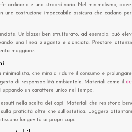
fit ordinario e uno straordinario. Nel minimalismo, dove 
 con una costruzione impeccabile assicura che cadano per
ilanciate. Un blazer ben strutturato, ad esempio, può el
reando una linea elegante e slanciata. Prestare attenzio
imento maggiore.
ni
 minimalista, che mira a ridurre il consumo e prolungare 
d
esto di responsabilità ambientale. Materiali come il
sviluppando un carattere unico nel tempo.
suti nella scelta dei capi. Materiali che resistono bene
ulla praticità oltre che sull’estetica. Leggere attentame
tiscano longevità ai propri capi.