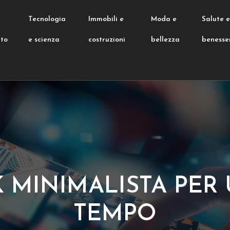
Tecnologia
Immobili e
Moda e
Salute 
nto
e scienza
costruzioni
bellezza
benesse
 MINIMALISTA PER 
TEMPO