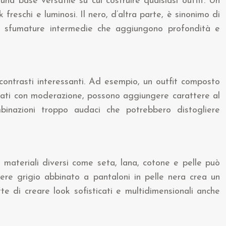
 una base versatile su cui costruire qualsiasi outfit. Un
reschi e luminosi. Il nero, d’altra parte, è sinonimo di
no sfumature intermedie che aggiungono profondità e
contrasti interessanti. Ad esempio, un outfit composto
usati con moderazione, possono aggiungere carattere al
binazioni troppo audaci che potrebbero distogliere
e materiali diversi come seta, lana, cotone e pelle può
ere grigio abbinato a pantaloni in pelle nera crea un
 di creare look sofisticati e multidimensionali anche