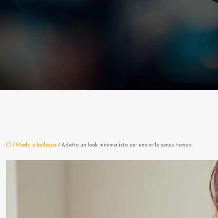
/
Moda e bellezza
/ Adotta un look minimalista per uno stile senza tempo