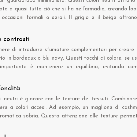
 di un guardaroba minimalista. Questi colori neutri offrono
 a quasi tutto ciò che si ha nell’armadio, creando look f
ccasioni formali o serali. Il grigio e il beige offro
 contrasti
mere di introdurre sfumature complementari per creare 
io in bordeaux o blu navy. Questi tocchi di colore, se 
L’importante è mantenere un equilibrio, evitando com
fondità
i neutri è giocare con le texture dei tessuti. Combinar
rere a colori accesi. Ad esempio, un maglione di cashm
omatica sobria. Questa attenzione alle texture permette