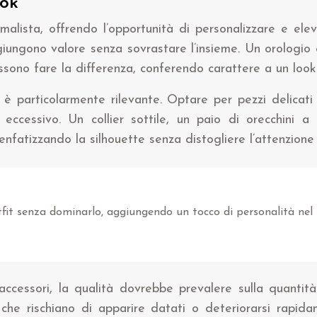
ook
nimalista, offrendo l’opportunità di personalizzare e e
ggiungono valore senza sovrastare l’insieme. Un orologio 
possono fare la differenza, conferendo carattere a un look
è particolarmente rilevante. Optare per pezzi delicati e
 eccessivo. Un collier sottile, un paio di orecchini
nfatizzando la silhouette senza distogliere l’attenzione 
utfit senza dominarlo, aggiungendo un tocco di personalità nel 
ccessori, la qualità dovrebbe prevalere sulla quantità. 
à che rischiano di apparire datati o deteriorarsi rapi