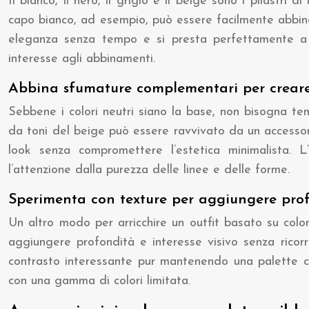
Il bianco, il nero, il grigio e il beige sono i pilastri
capo bianco, ad esempio, può essere facilmente abbinato
eleganza senza tempo e si presta perfettamente a o
interesse agli abbinamenti.
Abbina sfumature complementari per creare
Sebbene i colori neutri siano la base, non bisogna te
da toni del beige può essere ravvivato da un accessor
look senza compromettere l’estetica minimalista. 
l’attenzione dalla purezza delle linee e delle forme.
Sperimenta con texture per aggiungere pro
Un altro modo per arricchire un outfit basato su color
aggiungere profondità e interesse visivo senza ricor
contrasto interessante pur mantenendo una palette cr
con una gamma di colori limitata.