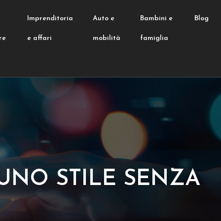
e
Imprenditoria
Auto e
Bambini e
Blog
re
e affari
mobilità
famiglia
UNO STILE SENZA