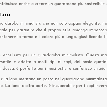
ontribuisce anche a creare un guardaroba più sostenibile
turo
uardaroba minimalista che non solo appaia elegante, ma 
nziale per garantire che il proprio stile rimanga impeccab
enere la forma e il colore più a lungo, giustificando l’i
e eccellenti per un guardaroba minimalista. Questi mat
rsatile e adatto a molti tipi di capi, dai basic quotidi
indossa, è perfetto per i mesi estivi e conferisce un’aria
a e la lana meritano un posto nel guardaroba minimalista.
o. La lana, d’altra parte, è insuperabile per i capi inve