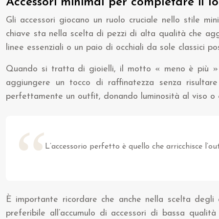
Accessori minimal per completare il l
Gli accessori giocano un ruolo cruciale nello stile mi
chiave sta nella scelta di pezzi di alta qualità che a
linee essenziali o un paio di occhiali da sole classici 
Quando si tratta di gioielli, il motto « meno è più » 
aggiungere un tocco di raffinatezza senza risultare
perfettamente un outfit, donando luminosità al viso o e
L’accessorio perfetto è quello che arricchisce l’o
È importante ricordare che anche nella scelta degli a
preferibile all’accumulo di accessori di bassa qualit