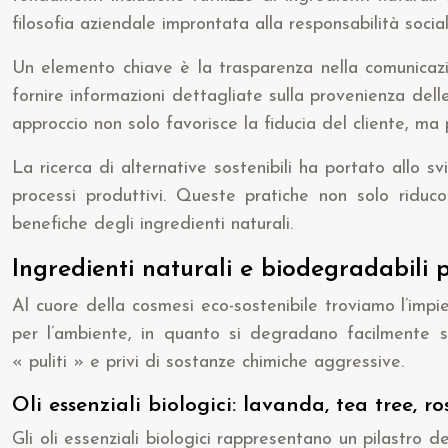
filosofia aziendale improntata alla responsabilità socia
Un elemento chiave è la trasparenza nella comunicazi
fornire informazioni dettagliate sulla provenienza del
approccio non solo favorisce la fiducia del cliente, m
La ricerca di alternative sostenibili ha portato allo sv
processi produttivi. Queste pratiche non solo riduc
benefiche degli ingredienti naturali.
Ingredienti naturali e biodegradabili p
Al cuore della cosmesi eco-sostenibile troviamo l’impi
per l’ambiente, in quanto si degradano facilmente se
« puliti » e privi di sostanze chimiche aggressive.
Oli essenziali biologici: lavanda, tea tree, r
Gli oli essenziali biologici rappresentano un pilastro 