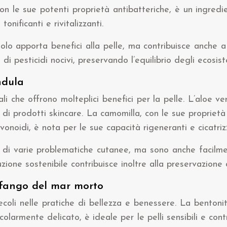
 con le sue potenti proprietà antibatteriche, è un ingredi
onificanti e rivitalizzanti.
 solo apporta benefici alla pelle, ma contribuisce anche a
di pesticidi nocivi, preservando l’equilibrio degli ecosist
ndula
rali che offrono molteplici benefici per la pelle. L’aloe v
 di prodotti skincare. La camomilla, con le sue proprietà
lavonoidi, è nota per le sue capacità rigeneranti e cicatriz
o di varie problematiche cutanee, ma sono anche facilm
zione sostenibile contribuisce inoltre alla preservazione 
, fango del mar morto
 secoli nelle pratiche di bellezza e benessere. La bentoni
rticolarmente delicato, è ideale per le pelli sensibili e co