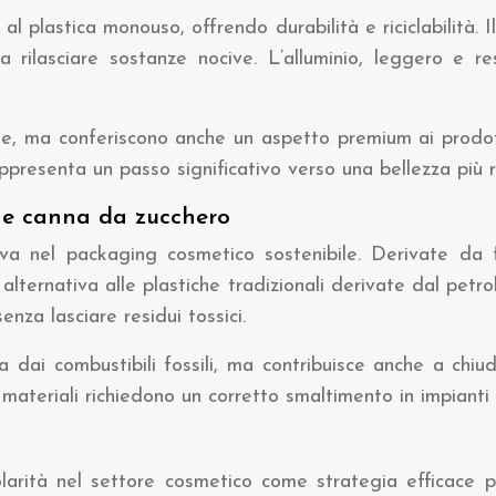
al plastica monouso, offrendo durabilità e riciclabilità. I
a rilasciare sostanze nocive. L’alluminio, leggero e 
le, ma conferiscono anche un aspetto premium ai prodott
appresenta un passo significativo verso una bellezza più
s e canna da zucchero
iva nel packaging cosmetico sostenibile. Derivate da 
lternativa alle plastiche tradizionali derivate dal petroli
za lasciare residui tossici.
a dai combustibili fossili, ma contribuisce anche a chiud
 materiali richiedono un corretto smaltimento in impianti
olarità nel settore cosmetico come strategia efficace p