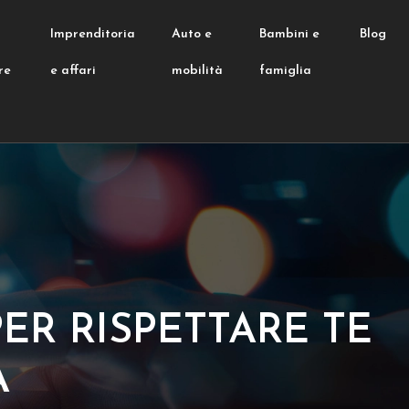
e
Imprenditoria
Auto e
Bambini e
Blog
re
e affari
mobilità
famiglia
ER RISPETTARE TE
A