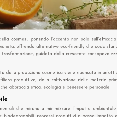
della cosmesi, ponendo l’accento non solo sull’efficaci
 pianeta, offrendo alternative eco-friendly che soddisfan
 trasformazione, guidata dalla crescente consapevolezz
tto della produzione cosmetica viene ripensato in un’ott
a filiera produttiva, dalla coltivazione delle materie p
o che abbraccia etica, ecologia e benessere personale.
ile
mentali che mirano a minimizzare l’impatto ambientale
i e biodegradabili, processi produttivi a basso impatto