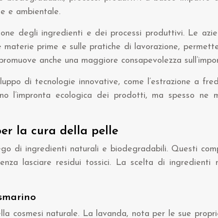
le e ambientale.
one degli ingredienti e dei processi produttivi. Le azi
le materie prime e sulle pratiche di lavorazione, permet
a promuove anche una maggiore consapevolezza sull’import
iluppo di tecnologie innovative, come l’estrazione a fredd
ono l’impronta ecologica dei prodotti, ma spesso ne m
er la cura della pelle
ego di ingredienti naturali e biodegradabili. Questi com
nza lasciare residui tossici. La scelta di ingredienti
osmarino
della cosmesi naturale. La lavanda, nota per le sue propr