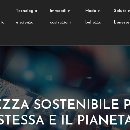
Tecnologia
Immobili e
Moda e
Salute 
nto
e scienza
costruzioni
bellezza
benesse
EZZA SOSTENIBILE P
STESSA E IL PIANET