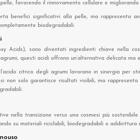
 pelle, favorendo il rinnovamento cellulare e migliorando l
orta benefici significativi alla pelle, ma rappresenta 
completamente biodegradabili.
i
y Acids), sono diventati ingredienti chiave nella cos
grumi, questi acidi offrono un’alternativa delicata ma eff
l’acido citrico degli agrumi lavorano in sinergia per sti
smesi non solo garantisce risultati visibili, ma rappresen
gradabili.
tive nella transizione verso una cosmesi più sostenibile
o su materiali riciclabili, biodegradabili o addirittura riu
onouso